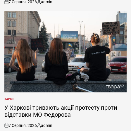
7 Серпня, 2026
admin
on
Опубліковано
ХАРКІВ
ОПУБЛІКУВАТИ
У
У Харкові тривають акції протесту проти
відставки МО Федорова
7 Серпня, 2026
admin
on
Опубліковано