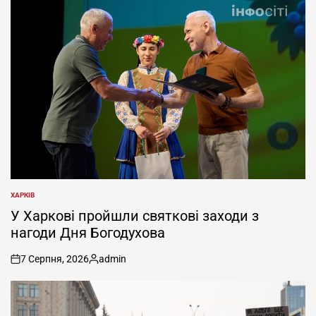
ХАРКІВ
ОПУБЛІКУВАТИ
У
У Харкові пройшли святкові заходи з
нагоди Дня Богодухова
7 Серпня, 2026
admin
on
Опубліковано