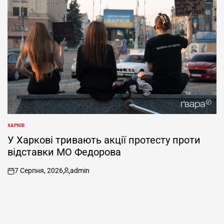
ХАРКІВ
ОПУБЛІКУВАТИ
У
У Харкові тривають акції протесту проти
відставки МО Федорова
7 Серпня, 2026
admin
on
Опубліковано