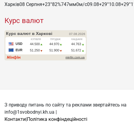
Харків
08 Серпня
+23°
82
%
747
мм
0
м/c
09.08
+29°
10.08
+29°
1
Курс валют
З приводу питань по сайту та реклами звертайтесь на
info@1svobodnyi.kh.ua |
Контакти
|
Політика конфіндеційності