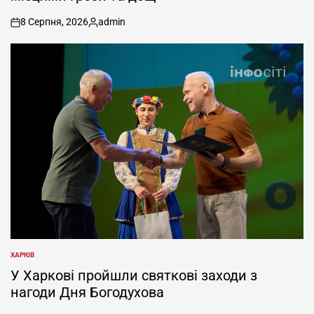
8 Серпня, 2026
admin
on
Опубліковано
ХАРКІВ
ОПУБЛІКУВАТИ
У
У Харкові пройшли святкові заходи з
нагоди Дня Богодухова