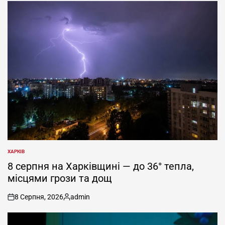
ХАРКІВ
ОПУБЛІКУВАТИ
У
8 серпня на Харківщині — до 36° тепла,
місцями грози та дощ
8 Серпня, 2026
admin
on
Опубліковано