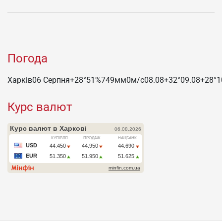
Погода
Харків
06 Серпня
+28°
51
%
749
мм
0
м/c
08.08
+32°
09.08
+28°
1
Курс валют