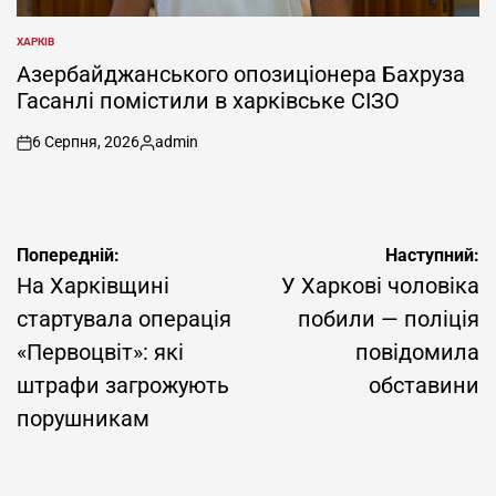
ХАРКІВ
ОПУБЛІКУВАТИ
У
Азербайджанського опозиціонера Бахруза
Гасанлі помістили в харківське СІЗО
6 Серпня, 2026
admin
on
Опубліковано
Навігація
Попередній:
Наступний:
записів
На Харківщині
У Харкові чоловіка
стартувала операція
побили — поліція
«Первоцвіт»: які
повідомила
штрафи загрожують
обставини
порушникам