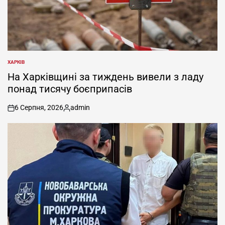
ХАРКІВ
ОПУБЛІКУВАТИ
У
На Харківщині за тиждень вивели з ладу
понад тисячу боєприпасів
6 Серпня, 2026
admin
on
Опубліковано