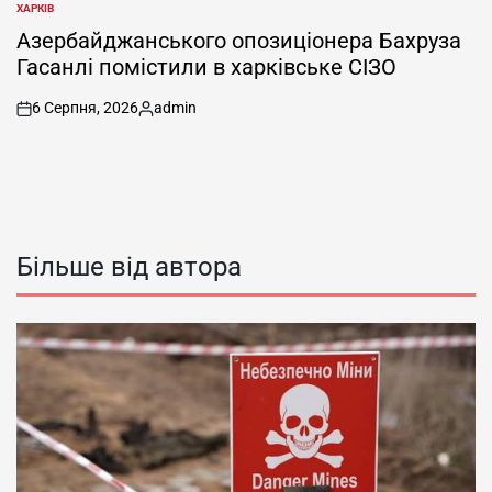
ХАРКІВ
ОПУБЛІКУВАТИ
У
Азербайджанського опозиціонера Бахруза
Гасанлі помістили в харківське СІЗО
6 Серпня, 2026
admin
on
Опубліковано
Більше від автора