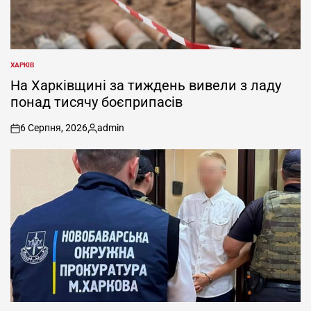
ХАРКІВ
ОПУБЛІКУВАТИ
У
На Харківщині за тиждень вивели з ладу
понад тисячу боєприпасів
6 Серпня, 2026
admin
on
Опубліковано