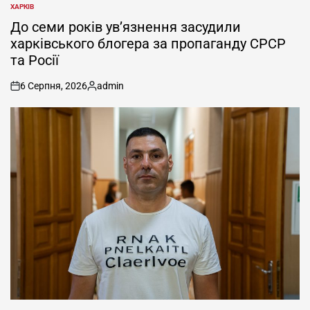
ХАРКІВ
ОПУБЛІКУВАТИ
У
До семи років ув’язнення засудили
харківського блогера за пропаганду СРСР
та Росії
6 Серпня, 2026
admin
on
Опубліковано