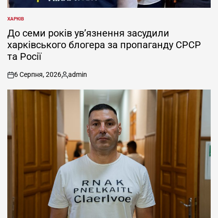
ХАРКІВ
ОПУБЛІКУВАТИ
У
До семи років ув’язнення засудили
харківського блогера за пропаганду СРСР
та Росії
6 Серпня, 2026
admin
on
Опубліковано