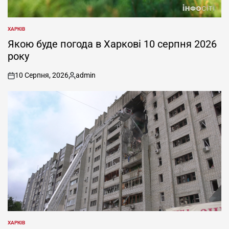
ХАРКІВ
ОПУБЛІКУВАТИ
У
Якою буде погода в Харкові 10 серпня 2026
року
10 Серпня, 2026
admin
on
Опубліковано
ХАРКІВ
ОПУБЛІКУВАТИ