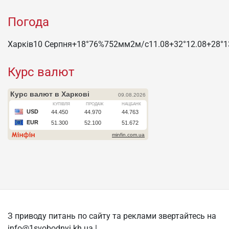
Погода
Харків
10 Серпня
+18°
76
%
752
мм
2
м/c
11.08
+32°
12.08
+28°
1
Курс валют
З приводу питань по сайту та реклами звертайтесь на
info@1svobodnyi.kh.ua |