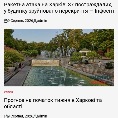
У
Ракетна атака на Харків: 37 постраждалих,
у будинку зруйновано перекриття — Інфосіті
9 Серпня, 2026
admin
on
Опубліковано
ХАРКІВ
ОПУБЛІКУВАТИ
У
Прогноз на початок тижня в Харкові та
області
9 Серпня, 2026
admin