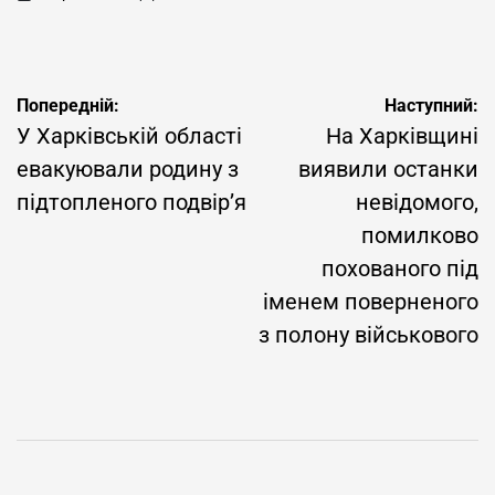
on
Опубліковано
Навігація
Попередній:
Наступний:
записів
У Харківській області
На Харківщині
евакуювали родину з
виявили останки
підтопленого подвір’я
невідомого,
помилково
похованого під
іменем поверненого
з полону військового