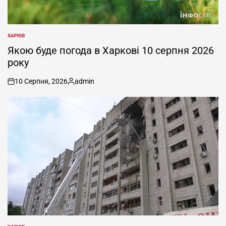
ХАРКІВ
ОПУБЛІКУВАТИ
У
Якою буде погода в Харкові 10 серпня 2026
року
10 Серпня, 2026
admin
on
Опубліковано