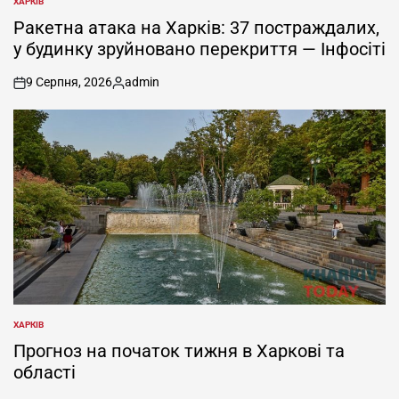
ХАРКІВ
ОПУБЛІКУВАТИ
У
Ракетна атака на Харків: 37 постраждалих,
у будинку зруйновано перекриття — Інфосіті
9 Серпня, 2026
admin
on
Опубліковано
ХАРКІВ
ОПУБЛІКУВАТИ
У
Прогноз на початок тижня в Харкові та
області