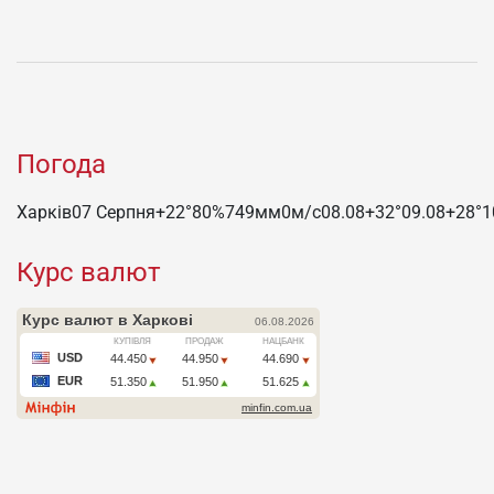
Погода
Харків
07 Серпня
+22°
80
%
749
мм
0
м/c
08.08
+32°
09.08
+28°
1
Курс валют