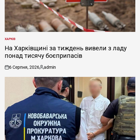
ХАРКІВ
ОПУБЛІКУВАТИ
У
На Харківщині за тиждень вивели з ладу
понад тисячу боєприпасів
6 Серпня, 2026
admin
on
Опубліковано