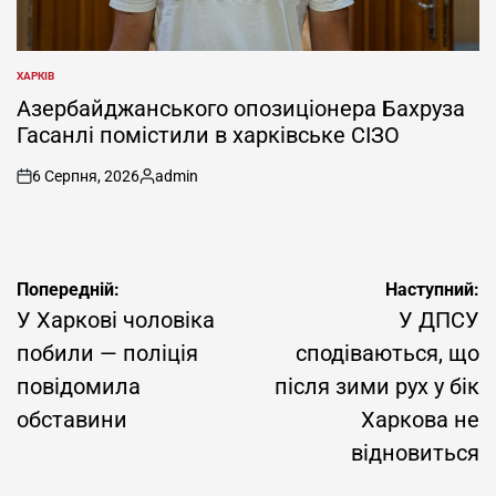
ХАРКІВ
ОПУБЛІКУВАТИ
У
Азербайджанського опозиціонера Бахруза
Гасанлі помістили в харківське СІЗО
6 Серпня, 2026
admin
on
Опубліковано
Навігація
Попередній:
Наступний:
записів
У Харкові чоловіка
У ДПСУ
побили — поліція
сподіваються, що
повідомила
після зими рух у бік
обставини
Харкова не
відновиться