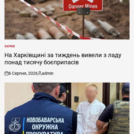
ХАРКІВ
ОПУБЛІКУВАТИ
У
На Харківщині за тиждень вивели з ладу
понад тисячу боєприпасів
6 Серпня, 2026
admin
on
Опубліковано