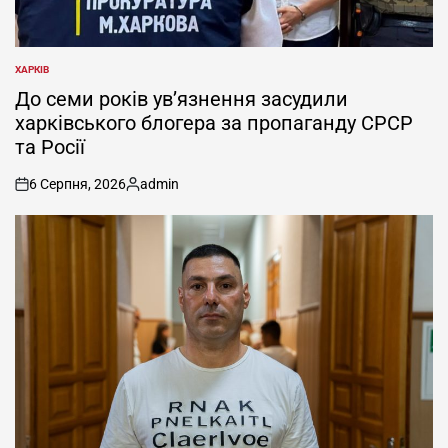
ХАРКІВ
ОПУБЛІКУВАТИ
У
До семи років ув’язнення засудили
харківського блогера за пропаганду СРСР
та Росії
6 Серпня, 2026
admin
on
Опубліковано