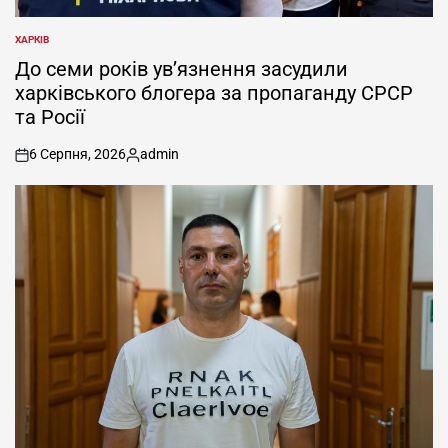
ХАРКІВ
ОПУБЛІКУВАТИ
У
До семи років ув’язнення засудили
харківського блогера за пропаганду СРСР
та Росії
6 Серпня, 2026
admin
on
Опубліковано