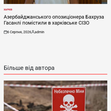
ХАРКІВ
ОПУБЛІКУВАТИ
У
Азербайджанського опозиціонера Бахруза
Гасанлі помістили в харківське СІЗО
6 Серпня, 2026
admin
on
Опубліковано
Більше від автора